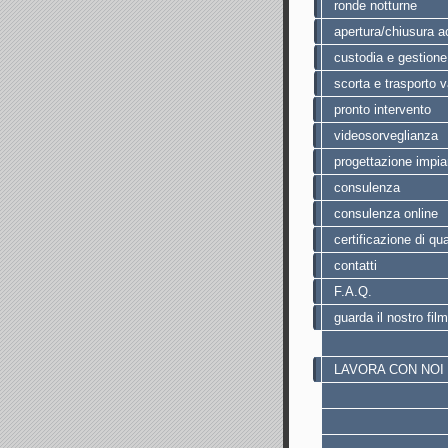
ronde notturne
apertura/chiusura a
custodia e gestione
scorta e trasporto v
pronto intervento
videosorveglianza
progettazione impia
consulenza
consulenza
online
certificazione di qua
contatti
F.A.Q.
guarda il nostro fil
LAVORA CON NOI