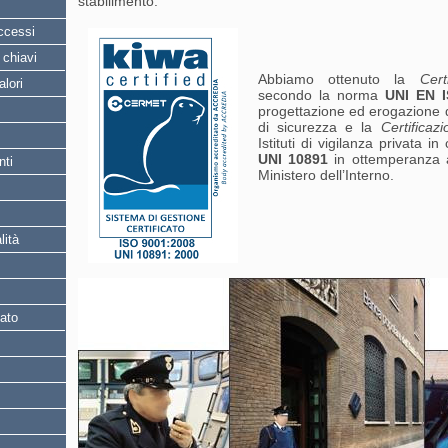
stabilimento.
ccessi
 chiavi
Abbiamo ottenuto la
Cert
alori
secondo la norma
UNI EN I
progettazione ed erogazione di
di sicurezza e la
Certificaz
Istituti di vigilanza privata i
UNI 10891
in ottemperanza a
nti
Ministero dell’Interno.
lità
mato