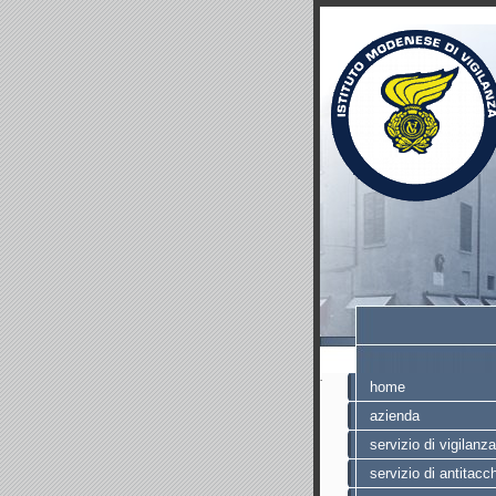
.
home
azienda
servizio di vigilanza
servizio di antitacc