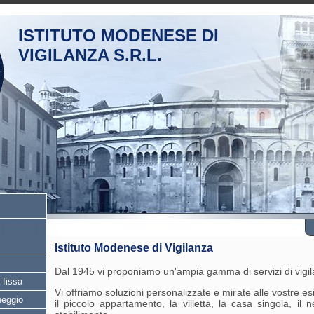
ISTITUTO MODENESE DI
VIGILANZA S.R.L.
Istituto Modenese di Vigilanza
Dal 1945 vi proponiamo un'ampia gamma di servizi di
vigi
 fissa
Vi offriamo soluzioni personalizzate e mirate alle vostre 
heggio
il piccolo appartamento, la villetta, la casa singola, il 